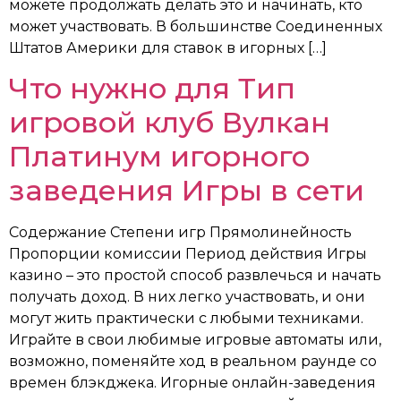
можете продолжать делать это и начинать, кто
может участвовать. В большинстве Соединенных
Штатов Америки для ставок в игорных […]
Что нужно для Тип
игровой клуб Вулкан
Платинум игорного
заведения Игры в сети
Содержание Степени игр Прямолинейность
Пропорции комиссии Период действия Игры
казино – это простой способ развлечься и начать
получать доход. В них легко участвовать, и они
могут жить практически с любыми техниками.
Играйте в свои любимые игровые автоматы или,
возможно, поменяйте ход в реальном раунде со
времен блэкджека. Игорные онлайн-заведения