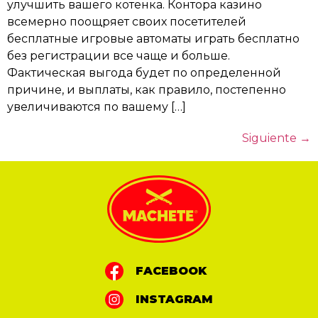
улучшить вашего котенка. Контора казино
всемерно поощряет своих посетителей
бесплатные игровые автоматы играть бесплатно
без регистрации все чаще и больше.
Фактическая выгода будет по определенной
причине, и выплаты, как правило, постепенно
увеличиваются по вашему […]
Siguiente
→
FACEBOOK
INSTAGRAM