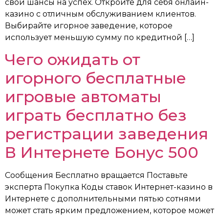
свои шансы на успех. Откройте для себя онлайн-
казино с отличным обслуживанием клиентов.
Выбирайте игорное заведение, которое
использует меньшую сумму по кредитной […]
Чего ожидать от
игорного бесплатные
игровые автоматы
играть бесплатно без
регистрации заведения
В Интернете Бонус 500
Сообщения Бесплатно вращается Поставьте
эксперта Покупка Коды ставок Интернет-казино в
Интернете с дополнительными пятью сотнями
может стать ярким предложением, которое может