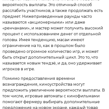
вероятность выплаты. Это отличный способ
расслабить участников, а также продолжать есть
предмет. Нижеприведенные раунды часто
называются «акционерными» или даже
«ренчанами», и мастер может получить высокий
процент с использованием денег от отдельной
головы. Имея тенденцию, масаи имеют
ограничение на то, как в прошлом было
проведено огромное количество игр, и может
быть открыт дополнительный цикл. Это то, что
называется новым тендзё, и да, оно удерживает
игроков в игре.
Помимо предоставления времени
вознаграждения, киноустройства могут
предложить увеличение вероятности выплаты. В
том числе, игровые автоматы с кинофильмами
помогают фермеру выбирать дополнительные
предложения на новом экране, каждый товар