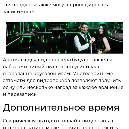
эти продукты также могут спровоцировать
зависимость.
Автоматы для видеопокера будут оснащены
наборами линий выплат, что усиливает
очарование круговой игры. Многосерийные
автоматы для видеопокера позволяют получить
одну или несколько наград за каждое вращение
и перезапись.
Дополнительное время
Сферическая выгода от онлайн-видеослота в
интернет-казино может значительно повысить